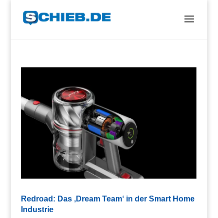
Redroad: Das ‚Dream Team‘ in der Smart Home
Industrie