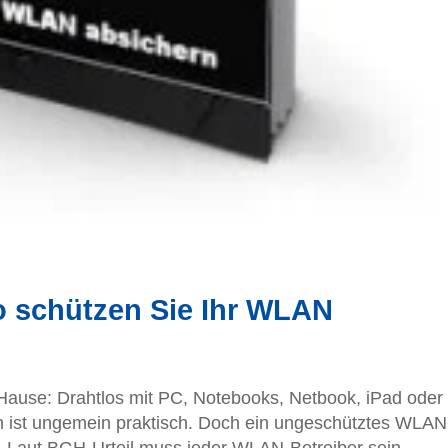
 schützen Sie Ihr WLAN
Hause: Drahtlos mit PC, Notebooks, Netbook, iPad oder
 ist ungemein praktisch. Doch ein ungeschütztes WLAN
iko. Laut BGH-Urteil muss jeder WLAN-Betreiber sein