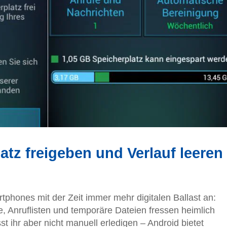
atz freigeben und Verlauf leeren
hones mit der Zeit immer mehr digitalen Ballast an:
 Anruflisten und temporäre Dateien fressen heimlich
 ihr aber nicht manuell erledigen – Android bietet