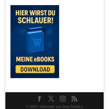
© 2025 | Webseite von Jörg Schieb |