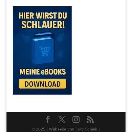
© 2025 | Webseite von Jörg Schieb |