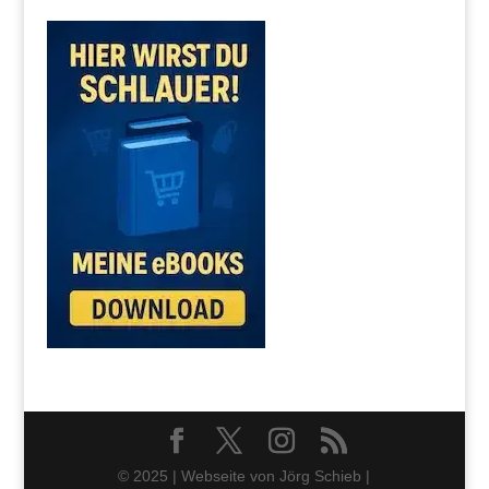
© 2025 | Webseite von Jörg Schieb |