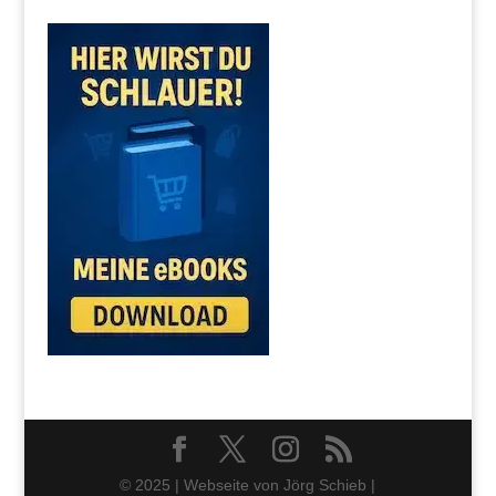
© 2025 | Webseite von Jörg Schieb |