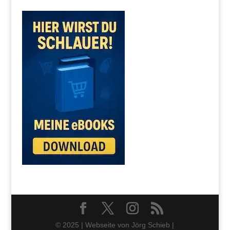
© 2025 | Webseite von Jörg Schieb |