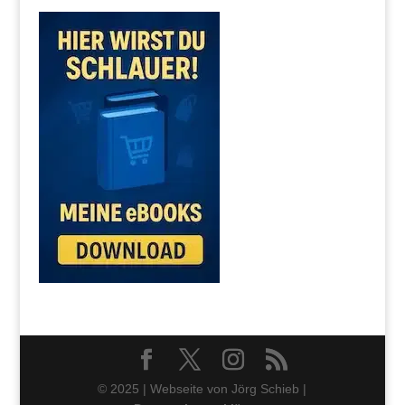
© 2025 | Webseite von Jörg Schieb |