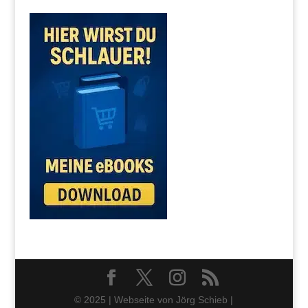
© 2025 | Webseite von Jörg Schieb |