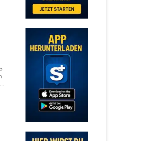
5
m
..