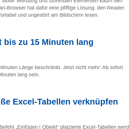
r lauter Werbung und störenden Elementen kaum den
ari-Browser hat dafür eine pfiffige Lösung: den Reader.
ortabel und ungestört am Bildschirm lesen.
t bis zu 15 Minuten lang
Minuten Länge beschränkt. Jetzt nicht mehr: Ab sofort
inuten lang sein.
ße Excel-Tabellen verknüpfen
fehl „Einfügen | Objekt“ platzierte Excel-Tabellen wer