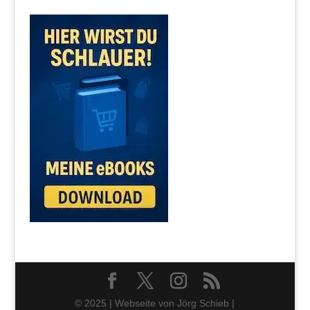
© 2025 | Webseite von Jörg Schieb |