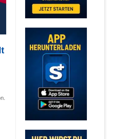
t
on.