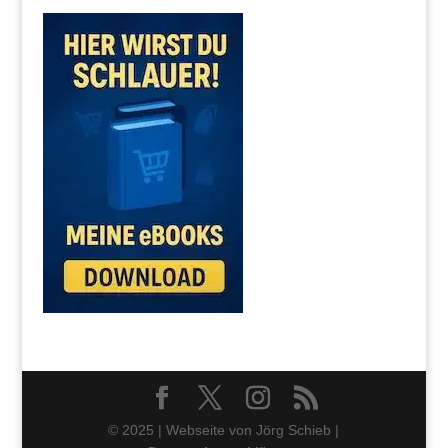
© 2025 | Webseite von Jörg Schieb |