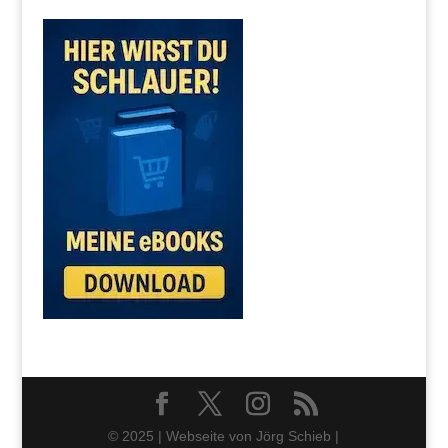
© 2025 | Webseite von Jörg Schieb |