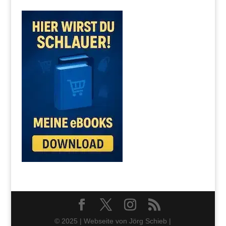
© 2025 | Webseite von Jörg Schieb |