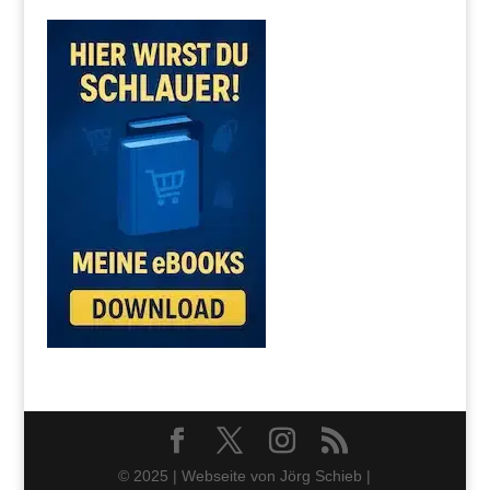
© 2025 | Webseite von Jörg Schieb |