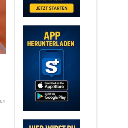
nen
n