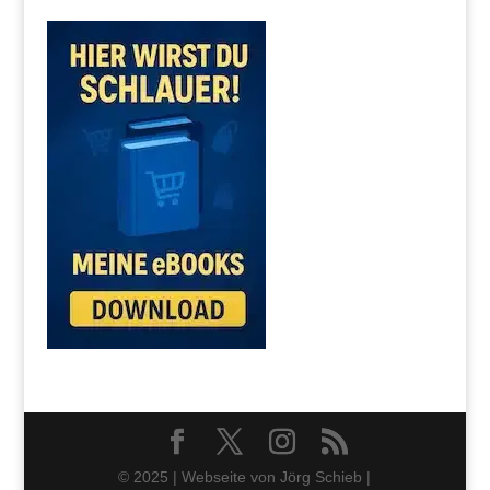
© 2025 | Webseite von Jörg Schieb |