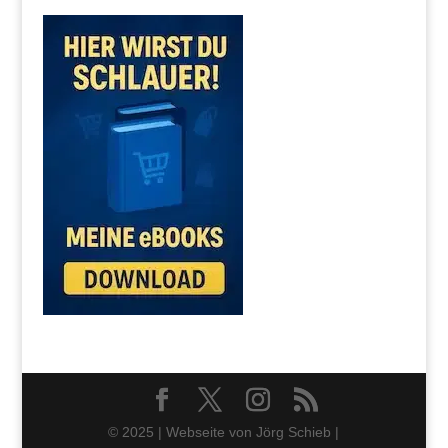
© 2025 | Webseite von Jörg Schieb |