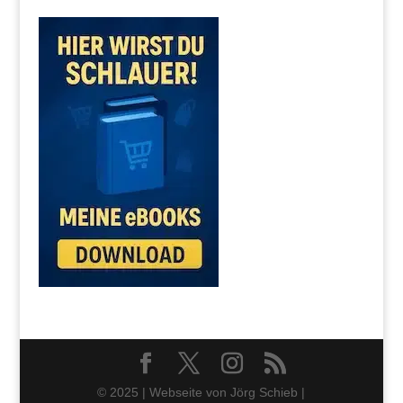
© 2025 | Webseite von Jörg Schieb |