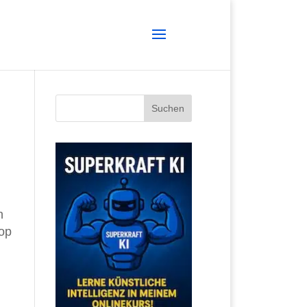
n
hop