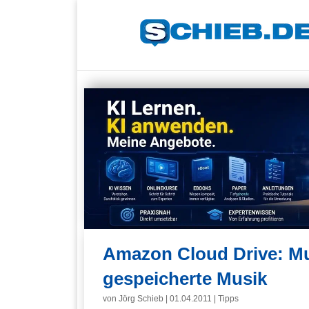
Amazon Cloud Drive: Mus
gespeicherte Musik
von
Jörg Schieb
|
01.04.2011
|
Tipps