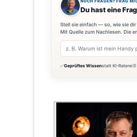
NOCH FRAGEN? FRAG MI
Du hast eine Fra
Stell sie einfach — so, wie sie 
Mit Quelle zum Nachlesen. Die er
✅
Geprüftes Wissen
statt KI-Raterei
📄