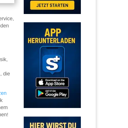
rvice,
 den
sik,
, die
zen
ik
inem
nen!