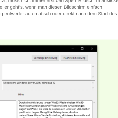
zt, muss nicht immer erst den Sperr-Bildschirm anklick
ller geht’s, wenn man diesen Bildschirm einfach
ng entweder automatisch oder direkt nach dem Start des