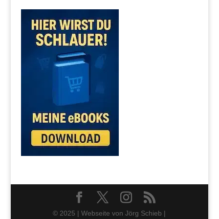
© 2025 | Webseite von Jörg Schieb |