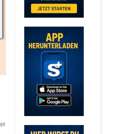
h
ppt