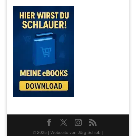
© 2025 | Webseite von Jörg Schieb |