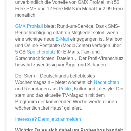
unverbindlich die Vorteile von GMX ProMail mit 50
Free-SMS und 12 Free MMS im Monat für 2,99 Euro
monatlich.
GMX ProMail
bietet Rund-um-Service. Dank SMS-
Benachrichtigung erfahren Mitglieder sofort, wenn
eine wichtige neue
E-Mail
eingegangen ist. Mailbox
und Online-Festplatte (MediaCenter) verfügen über
5 GB
Speicherplatz
für E-Mails, Fax- und
Sprachnachrichten, Dateien… Der Profi-Virenschutz
bewahrt zuverlässig vor Ärger und Schaden.
Der Stern – Deutschlands beliebtestes
Wochenmagazin – bietet wöchentlich
Nachrichten
und Reportagen aus
Politik
, Kultur und Lifestyle. Der
stern und das aktuelle TV-Magazin mit dem
Programm der kommenden Woche werden Ihnen
wöchentlich „frei Haus“ geliefert.
Interesse? Dann jetzt anmelden
Wichtig: Da es sich dabei um Probeabos handelt,