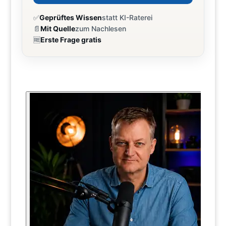
✅
Geprüftes Wissen
statt KI-Raterei
📄
Mit Quelle
zum Nachlesen
🆓
Erste Frage gratis