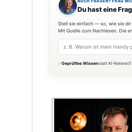
NOCH FRAGEN? FRAG MI
Du hast eine Fra
Stell sie einfach — so, wie sie 
Mit Quelle zum Nachlesen. Die er
✅
Geprüftes Wissen
statt KI-Raterei
📄