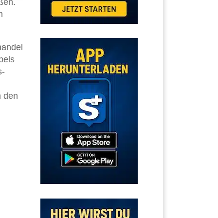
ßen.
m
handel
bels
s-
h den