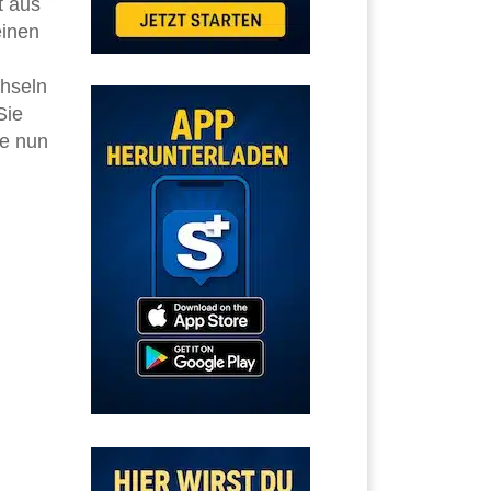
t aus
inen
chseln
Sie
ie nun