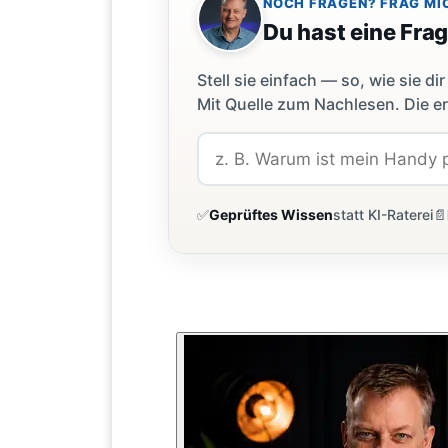
NOCH FRAGEN? FRAG MI
Du hast eine Fra
Stell sie einfach — so, wie sie 
Mit Quelle zum Nachlesen. Die er
✅
Geprüftes Wissen
statt KI-Raterei
📄