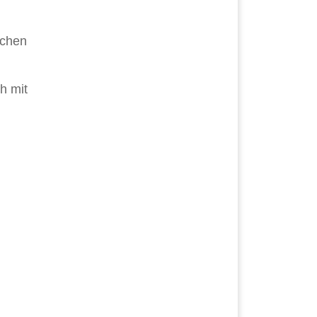
schen
h mit