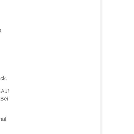
s
eck.
 Auf
„Bei
mal