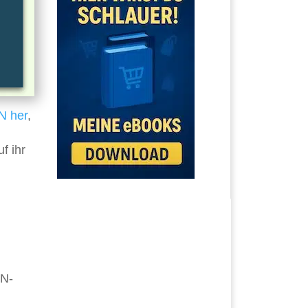
N
her
,
f ihr
AN-