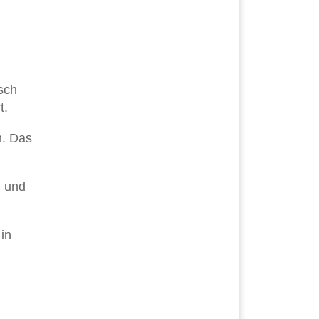
sch
t.
n. Das
n und
in