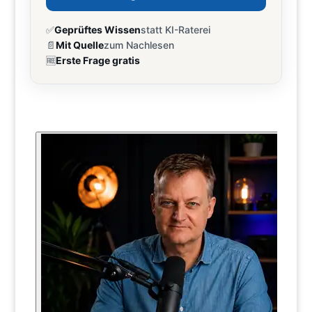
✅
Geprüftes Wissen
statt KI-Raterei
📄
Mit Quelle
zum Nachlesen
🆓
Erste Frage gratis