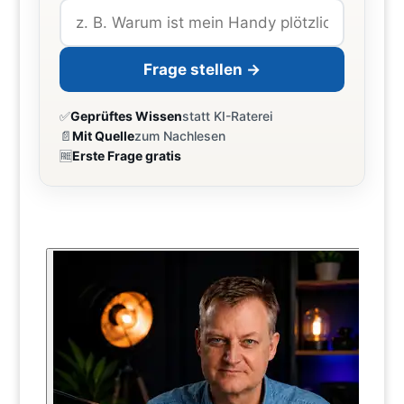
Frage stellen →
✅
Geprüftes Wissen
statt KI-Raterei
📄
Mit Quelle
zum Nachlesen
🆓
Erste Frage gratis