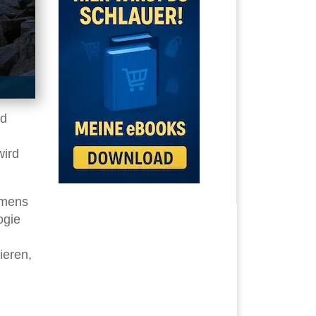
nd
wird
amens
ogie
ieren,