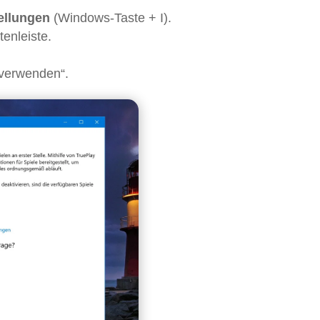
ellungen
(Windows-Taste + I).
tenleiste.
y verwenden“.