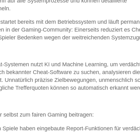
ff auf alle Systemprozesse und können detaillierte
eln.
tartet bereits mit dem Betriebssystem und läuft perman
en in der Gaming-Community: Einerseits reduziert es Ch
Spieler Bedenken wegen der weitreichenden Systemzugri
t-Systemen nutzt KI und Machine Learning, um verdäch
ach bekannter Cheat-Software zu suchen, analysieren di
it. Unnatürlich präzise Zielbewegungen, unmenschlich sc
ögliche Trefferquoten können so automatisch erkannt wer
 selbst zum fairen Gaming beitragen:
n Spiele haben eingebaute Report-Funktionen für verdäc