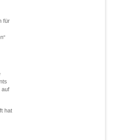
 für
en“
e
nts
 auf
t hat