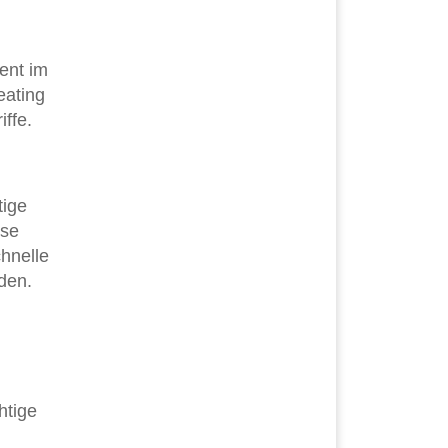
ent im
eating
ffe.
tige
ese
hnelle
den.
htige