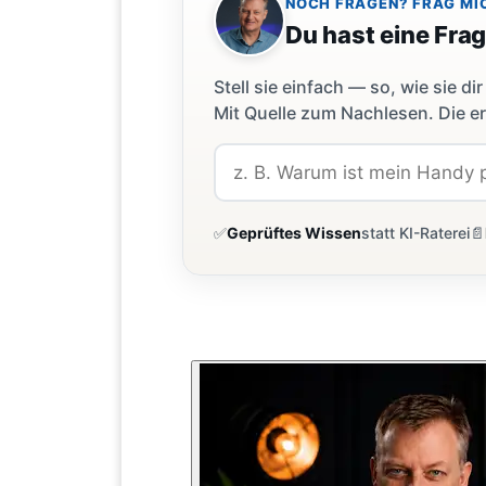
NOCH FRAGEN? FRAG MI
Du hast eine Fra
Stell sie einfach — so, wie sie 
Mit Quelle zum Nachlesen. Die er
✅
Geprüftes Wissen
statt KI-Raterei
📄