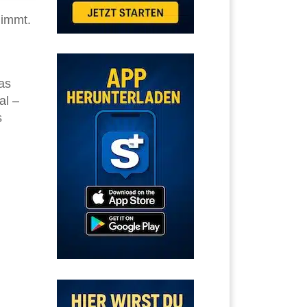
nimmt.
as
al –
s