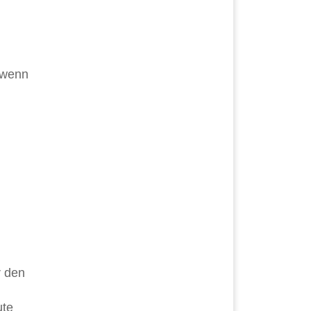
 wenn
r den
ute