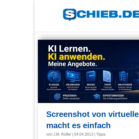
Screenshot von virtuelle
macht es einfach
von
J.M. Rütter
|
04.04.2013
|
Tipps