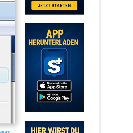
tware
,