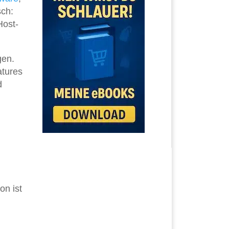
sch:
Host-
gen.
atures
d
on ist