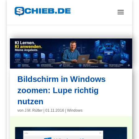
Bildschirm in Windows
zoomen: Lupe richtig
nutzen
von
J.M. Rütter
|
01.11.2016
|
Windows