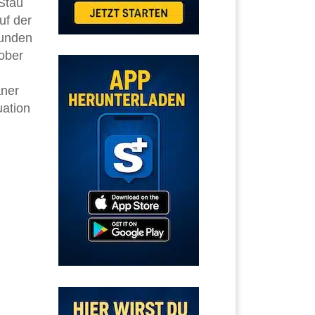
 Stau
uf der
kunden
rober
aner
uation