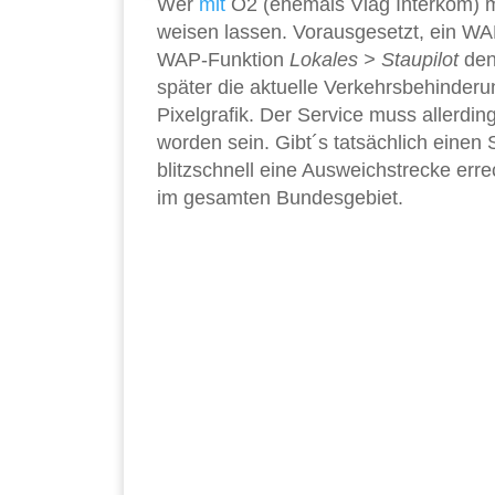
Wer
mit
O2 (ehemals Viag Interkom) mo
weisen lassen. Vorausgesetzt, ein W
WAP-Funktion
Lokales > Staupilot
den
später die aktuelle Verkehrsbehinderu
Pixelgrafik. Der Service muss allerdin
worden sein. Gibt´s tatsächlich einen 
blitzschnell eine Ausweichstrecke err
im gesamten Bundesgebiet.