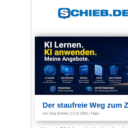
Der staufreie Weg zum Z
von
Jörg Schieb
|
13.10.2002
|
Tipps