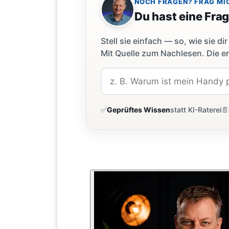
NOCH FRAGEN? FRAG MI
Du hast eine Fra
Stell sie einfach — so, wie sie 
Mit Quelle zum Nachlesen. Die er
✅
Geprüftes Wissen
statt KI-Raterei
📄