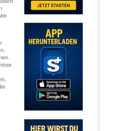
 Rasch
n
tte
r
n,
hen.
nisse
en,
die