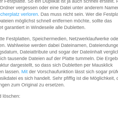
 Festplatte. So ein Duplikat ist ja auch schnell erstellt.
im Ordner vergessen oder eine Datei unter anderem Name
cherplatz
verloren
. Das muss nicht sein. Wer die Festpla
teien möglichst schnell entfernen möchte, sollte das
t garantiert in Windeseile alle Dubletten.
tte Festplatten, Speichermedien, Netzwerklaufwerke ode
ien. Wahlweise werden dabei Dateinamen, Dateiendunge
sdatum, Dateiattribute und sogar der Dateiinhalt verglic
sich tausende Dateien auf der Platte tummeln. Die Ergeb
ktur dargestellt, so dass sich Dubletten per Mausklick
en lassen.
Mit
der Vorschaufunktion lässt sich sogar prüf
kdatei es sich handelt. Sehr pfiffig ist die Möglichkeit, 
gen zum Original zu ersetzen.
d löschen: