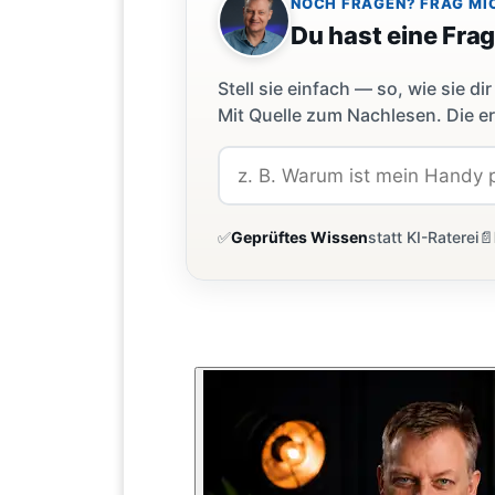
NOCH FRAGEN? FRAG MI
Du hast eine Fra
Stell sie einfach — so, wie sie 
Mit Quelle zum Nachlesen. Die er
✅
Geprüftes Wissen
statt KI-Raterei
📄