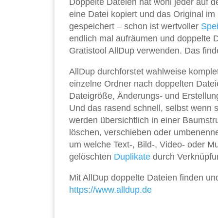
Doppelte Dateien hat wohl jeder auf der
eine Datei kopiert und das Original 
gespeichert – schon ist wertvoller
Spei
endlich mal aufräumen und doppelte Da
Gratistool AllDup verwenden. Das finde
AllDup durchforstet wahlweise komple
einzelne Ordner nach doppelten Date
Dateigröße, Änderungs- und Erstellung
Und das rasend schnell, selbst wenn 
werden übersichtlich in einer Baumstru
löschen, verschieben oder umbenenn
um welche Text-, Bild-, Video- oder Musi
gelöschten
Duplikate
durch Verknüpfun
Mit AllDup doppelte Dateien finden un
https://www.alldup.de