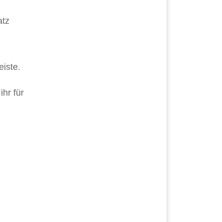
atz
eiste.
ihr für