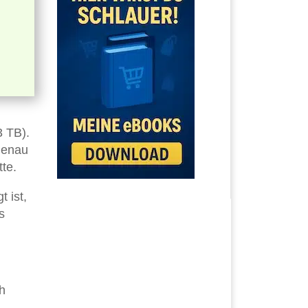
3 TB).
 genau
tte.
 ist,
s
h