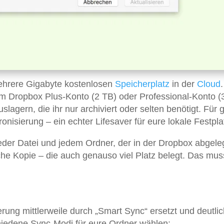
ehrere Gigabyte kostenlosen
Speicherplatz
in der
Cloud
.
em Dropbox Plus-Konto (2 TB) oder Professional-Konto (
slagern, die ihr nur archiviert oder selten benötigt. Für
ronisierung – ein echter Lifesaver für eure lokale Festpla
eder Datei und jedem Ordner, der in der Dropbox abgelegt
sche Kopie – die auch genauso viel Platz belegt. Das mus
rung mittlerweile durch „Smart Sync“ ersetzt und deutlic
chiedene Sync-Modi für eure Ordner wählen: