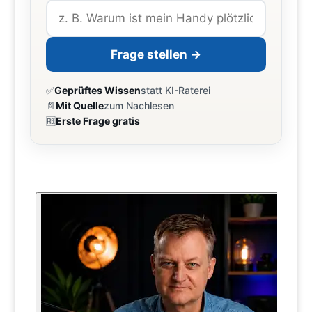
Frage stellen →
✅
Geprüftes Wissen
statt KI-Raterei
📄
Mit Quelle
zum Nachlesen
🆓
Erste Frage gratis