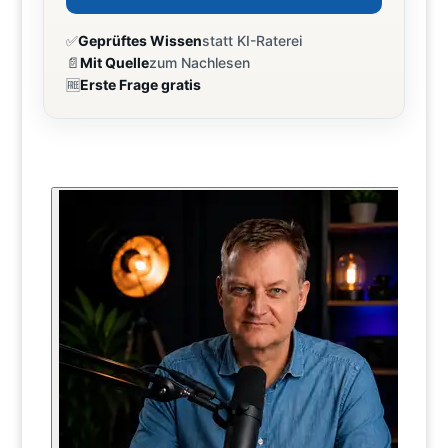
✅
Geprüftes Wissen
statt KI-Raterei
📄
Mit Quelle
zum Nachlesen
🆓
Erste Frage gratis