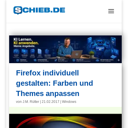
Firefox individuell
gestalten: Farben und
Themes anpassen
von
J.M. Rütter
|
21.02.2017
|
Windows