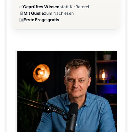
✅
Geprüftes Wissen
statt KI-Raterei
📄
Mit Quelle
zum Nachlesen
🆓
Erste Frage gratis