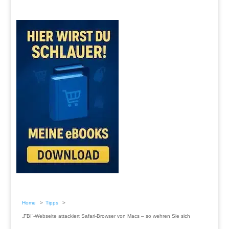
Home
Tipps
„FBI“-Webseite attackiert Safari-Browser von Macs – so wehren Sie sich