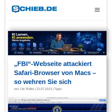
„FBI“-Webseite attackiert
Safari-Browser von Macs –
so wehren Sie sich
von
J.M. Rütter
|
22.07.2013
|
Tipps