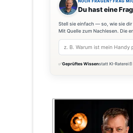
NOCH FRAGEN? FRAG MI
Du hast eine Fra
Stell sie einfach — so, wie sie 
Mit Quelle zum Nachlesen. Die er
✅
Geprüftes Wissen
statt KI-Raterei
📄