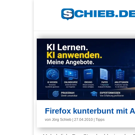
Firefox kunterbunt mit 
von
Jörg Schieb
|
27.04.2010
|
Tipps