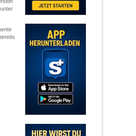
ersion
bunter
mente
bereits