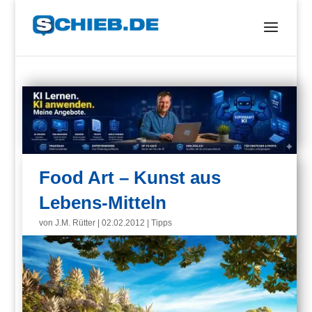
Food Art – Kunst aus
Lebens-Mitteln
von
J.M. Rütter
|
02.02.2012
|
Tipps