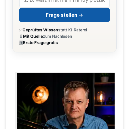
Frage stellen →
✅
Geprüftes Wissen
statt KI-Raterei
📄
Mit Quelle
zum Nachlesen
🆓
Erste Frage gratis