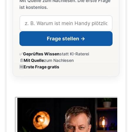
Mit Quelle zum Nachlesen. Die erste Frage
ist kostenlos.
Frage stellen →
✅
Geprüftes Wissen
statt KI-Raterei
📄
Mit Quelle
zum Nachlesen
🆓
Erste Frage gratis