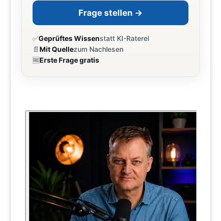
Frage stellen →
✅
Geprüftes Wissen
statt KI-Raterei
📄
Mit Quelle
zum Nachlesen
🆓
Erste Frage gratis