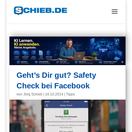
Geht’s Dir gut? Safety
Check bei Facebook
von
Jörg Schieb
|
16.10.2014
|
Tipps