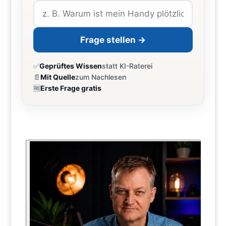
Frage stellen →
✅
Geprüftes Wissen
statt KI-Raterei
📄
Mit Quelle
zum Nachlesen
🆓
Erste Frage gratis