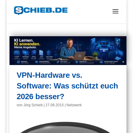
VPN-Hardware vs.
Software: Was schützt euch
2026 besser?
von
Jörg Schieb
|
27.08.2015
|
Netzwerk