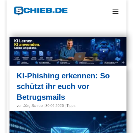
KI-Phishing erkennen: So
schützt ihr euch vor
Betrugsmails
von
Jörg Schieb
|
30.06.2026
|
Tipps